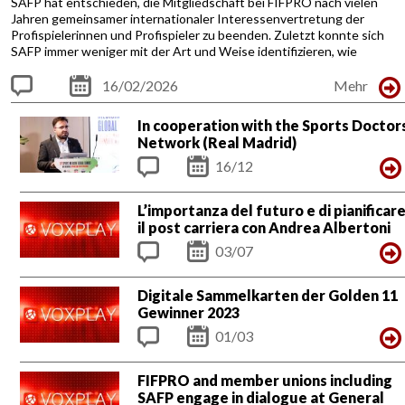
SAFP hat entschieden, die Mitgliedschaft bei FIFPRO nach vielen
Jahren gemeinsamer internationaler Interessenvertretung der
Profispielerinnen und Profispieler zu beenden. Zuletzt konnte sich
SAFP immer weniger mit der Art und Weise identifizieren, wie
gemeinsame Ziele verfolgt und verbandspolitische Interessen
durchgesetzt wurden.
16/02/2026
Mehr
Künftig wird SAFP die internationalen Interessen ihrer Mitglieder in
Comme
einer neuen Struktur weiterführen.
Zurich, 14 February 2026
In cooperation with the Sports Doctor
SAFP has decided to terminate its membership of FIFPRO after...
nts
Network (Real Madrid)
16/12
Com
L’importanza del futuro e di pianificar
ments
il post carriera con Andrea Albertoni
03/07
Com
Digitale Sammelkarten der Golden 11
ments
Gewinner 2023
01/03
Com
FIFPRO and member unions including
ments
SAFP engage in dialogue at General