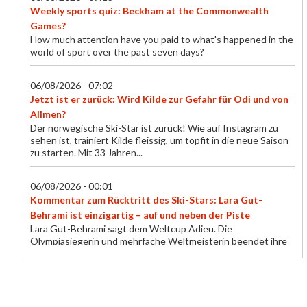
Weekly sports quiz: Beckham at the Commonwealth
Games?
How much attention have you paid to what's happened in the
world of sport over the past seven days?
06/08/2026 - 07:02
Jetzt ist er zurück: Wird Kilde zur Gefahr für Odi und von
Allmen?
Der norwegische Ski-Star ist zurück! Wie auf Instagram zu
sehen ist, trainiert Kilde fleissig, um topfit in die neue Saison
zu starten. Mit 33 Jahren...
06/08/2026 - 00:01
Kommentar zum Rücktritt des Ski-Stars: Lara Gut-
Behrami ist einzigartig – auf und neben der Piste
Lara Gut-Behrami sagt dem Weltcup Adieu. Die
Olympiasiegerin und mehrfache Weltmeisterin beendet ihre
beispiellose Karriere – und hinterlässt eine...
06/08/2026 - 00:01
Immer wieder St. Moritz: Diese Momente prägten das