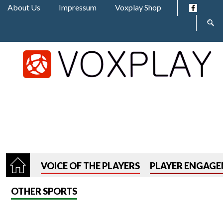
Jump to navigation
About Us
Impressum
Voxplay Shop
Sear
form
VOICE OF THE PLAYERS
PLAYER ENGAG
OTHER SPORTS