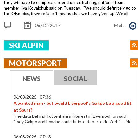
they will have to compete under the neutral flag, national team
member Ilya Kovalchuk said on Tuesday. "We should definitely go to
the Olympics, if we refuse it means that we have given up. We all
understand perfectly well that the IOC decision was purely political,
and we understand whom those measures target. In fact, it was clear
06/12/2017
Mehr
that the decision will be like that. But if athletes go there, it will draw
Comme
the country together," Kovalchuk said. All clear...
nts
SKI ALPIN
MOTORSPORT
NEWS
SOCIAL
06/08/2026 - 07:36
A wanted man - but would Liverpool's Gakpo be a good fit
at Spurs?
The data behind Tottenham's interest in Liverpool forward
Cody Gakpo and how he could fit into Roberto de Zerbi’s side.
06/08/2026 - 07:13