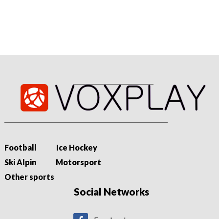
Leben von Lara Gut-Behrami
Mit 16 Jahren wird Lara Gut 2008 in St. Moritz zum Ski-Liebling
der Schweiz: Danach folgt eine beispiellose Karriere der
Ausnahmekönnerin aus dem...
Football
Ice Hockey
Ski Alpin
Motorsport
Other sports
Social Networks